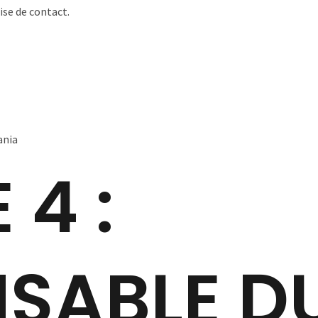
ise de contact.
ania
 4 :
SABLE D