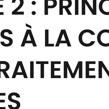
 2 : PRIN
S À LA C
TRAITEME
ES