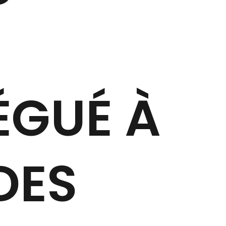
ÉGUÉ À
DES